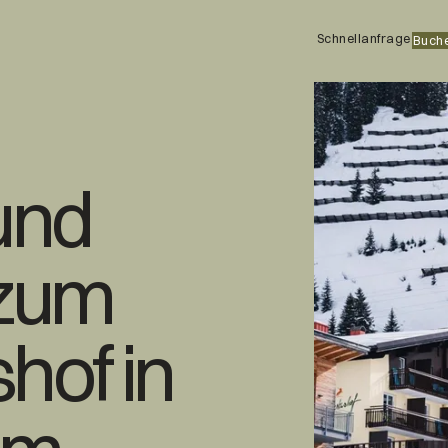
Schnellanfrage
Buch
Ski
Wohne
Kulinarik
und
Zimmer, Suiten, 
Inklusivleistunge
Angebote
Wellness
Restplätze
Buchen & Anfrag
 zum
Schnellanfrage
Aktivitäten
FAQ
Gutscheine
hof in
Webcams & Impressionen
Veranstaltungen
Familienurlaub
Urlaub mit Hund