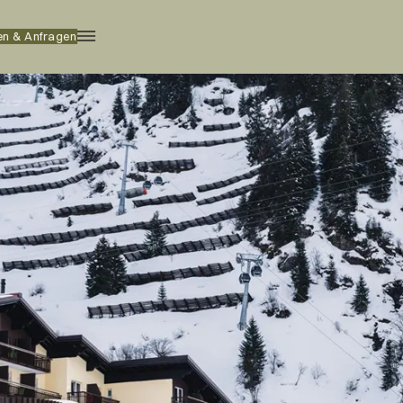
en & Anfragen
n
Lodges
n
en