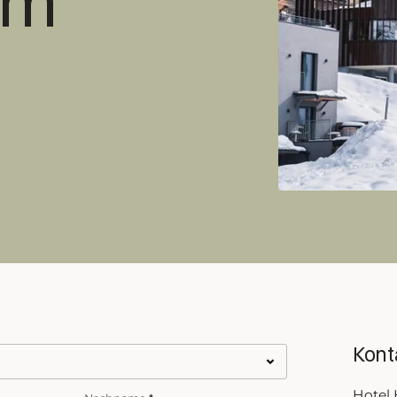
am
er
.
 begrüßen zu
e uns wie
on.
info@hubertushof-arlberg.at
Kont
Kont
Hotel