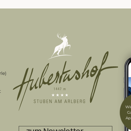
le)
t
Wir
G
Ap
zum Newsletter