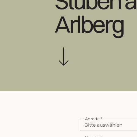
Stuben 
Herzliche Grüße aus d
Arlberg
Saisonpause
Wir freuen uns, Sie ab dem
03
Dezember
wieder persönlich
dürfen. Bis dahin erreichen Si
gewohnt per E-Mail oder Telef
Anrede