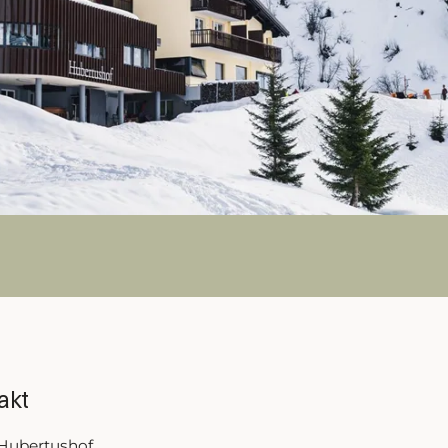
+43 5582 7710
akt & Anreise
akt
 Hubertushof