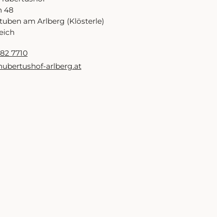
n 48
tuben am Arlberg (Klösterle)
eich
82 7710
ubertushof-arlberg.at