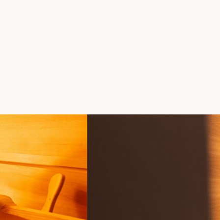
Herzliche Grüße aus d
Saisonpause
Wir freuen uns, Sie ab dem
03
Dezember
wieder persönlich
dürfen. Bis dahin erreichen Si
gewohnt per E-Mail oder Telef