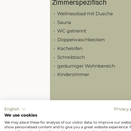
Zimmerspezifisch
Wellnessbad mit Dusche
Sauna
WC getrennt
Doppelwaschbecken
Kachelofen
Schreibtisch
geräumiger Wohnbereich
Kinderzimmer
Minibar
Nespresso Kaffeemaschine
TV-SAT, WLAN, Telefon
Mehr Anzeigen
Safe, Fön, beleuchteter Kosmetik
English
Privacy 
We use cookies
Holzboden
We may place these for analysis of our visitor data, to improve our websi
Schuhlöffel
show personalised content and to give you a great website experience. 