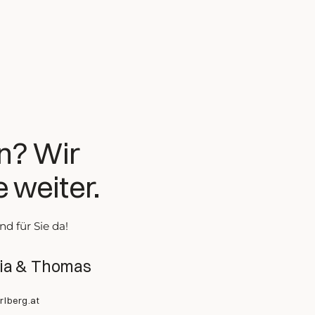
n? Wir
 weiter.
nd für Sie da!
ria & Thomas
rlberg.at