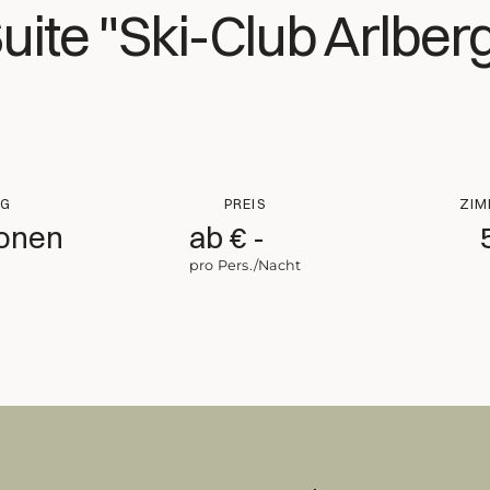
uite "Ski-Club Arlber
NG
PREIS
ZIM
sonen
ab €
329,50
pro Pers./Nacht