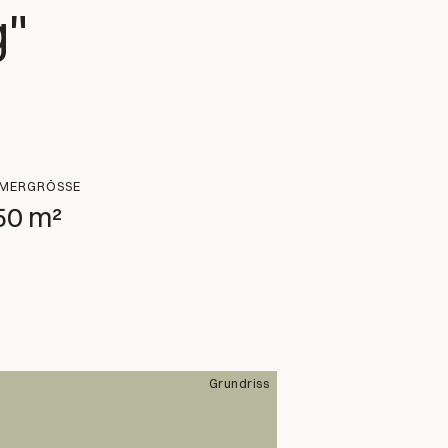
g"
MERGRÖSSE
50 m²
Grundriss