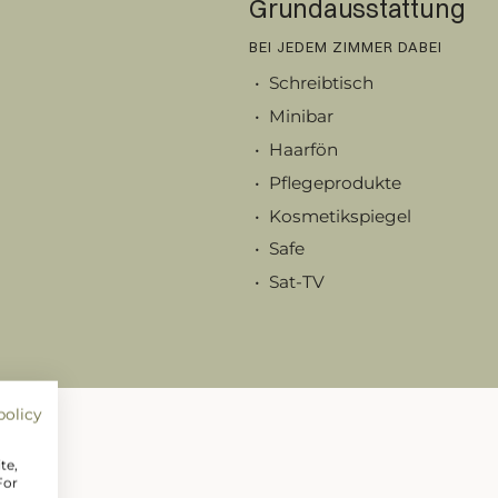
Grundausstattung
BEI JEDEM ZIMMER DABEI
Schreibtisch
Minibar
Haarfön
Pflegeprodukte
Kosmetikspiegel
Safe
Sat-TV
WLAN
Telefon
Schuhlöffel
Bademantel und Saunasc
spiegel
policy
Hotel- und Urlaubsinfo
te,
For