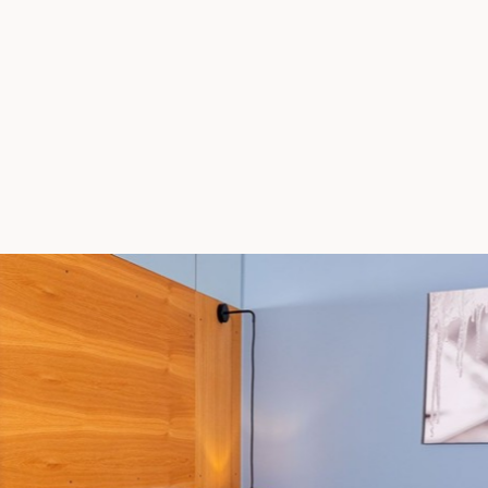
er
.
 begrüßen zu
e uns wie
on.
info@hubertushof-arlberg.at
Kont