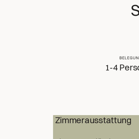
S
BELEGU
1-4 Per
Zimmerausstattung