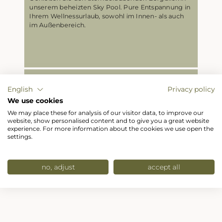
unserem beheizten Sky Pool. Pure Entspannung in
Ihrem Wellnessurlaub, sowohl im Innen- als auch
im Außenbereich.
Restaurant mit Ausblick
English
Privacy policy
Unser Restaurant im Hotel Hubertushof serviert
We use cookies
österreichische und internationale Küche mit
einem atemberaubenden Panoramablick.
We may place these for analysis of our visitor data, to improve our
website, show personalised content and to give you a great website
experience. For more information about the cookies we use open the
settings.
no, adjust
accept all