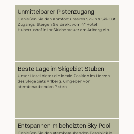
Unmittelbarer Pistenzugang
Genießen Sie den Komfort unseres Ski-In & Ski-Out
Zugangs. Steigen Sie direkt vom 4* Hotel
Hubertushof in Ihr Skiabenteuer am Arlberg ein.
Beste Lage im Skigebiet Stuben
Unser Hotel bietet die ideale Position im Herzen
des Skigebiets Arlberg, umgeben von
atemberaubenden Pisten.
Entspannen im beheizten Sky Pool
Genießen Sie den atemberaubenden Bergblick in