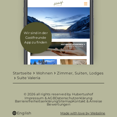
Wir sind in der
Gastfreunde
App zu finden
Startseite
Wohnen
Zimmer, Suiten, Lodges
Suite Valeria
© 2026 all rights reserved by Hubertushof
Impressum & AGB
Datenschutzerklärung
Barrierefreiheitserklärung
Sitemap
Kontakt & Anreise
Bewertungen
English
Made with love by Websline