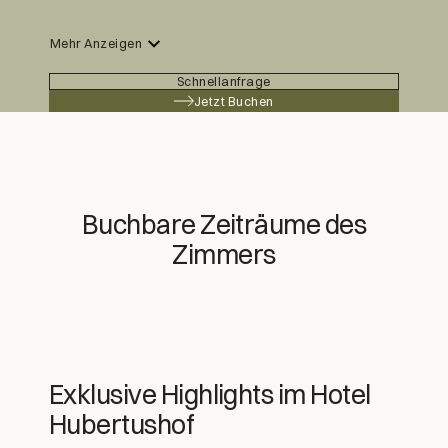
Grundausstattung
Mehr Anzeigen
BEI JEDEM ZIMMER DABEI
Schreibtisch
Schnellanfrage
Jetzt Buchen
Minibar
Haarfön
Pflegeprodukte
Kosmetikspiegel
Safe
Buchbare Zeiträume des
Sat-TV
Zimmers
WLAN
Telefon
Schuhlöffel
Bademantel und Saunaschuhe
Hotel- und Urlaubsinfo
Exklusive Highlights im Hotel
Hubertushof